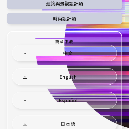
建築與景觀設計類
時尚設計類
簡章下載
中文
（另
（下
開
載
新
檔
視
案）
窗）
English
（另
（下
開
載
新
檔
視
案）
窗）
Español
（另
（下
開
載
新
檔
視
案）
窗）
日本語
（另
（下