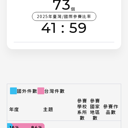
73
個
2025年臺灣/國際參賽比率
41
:
59
國外件數
台灣件數
參賽
參賽
學校
國家
參賽作
年度
主題
系所
地區
品數
數
數
16%
84%