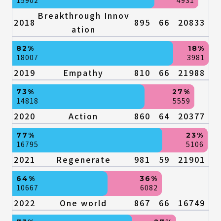
Breakthrough Innov
2018
895
66
20833
ation
82%
18%
18007
3981
2019
Empathy
810
66
21988
73%
27%
14818
5559
2020
Action
860
64
20377
77%
23%
16795
5106
2021
Regenerate
981
59
21901
64%
36%
10667
6082
2022
One world
867
66
16749