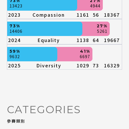
73%
27%
13423
4944
2023
Compassion
1161
56
18367
73%
27%
14406
5261
2024
Equality
1138
64
19667
59%
41%
9632
6697
2025
Diversity
1029
73
16329
CATEGORIES
參賽類別