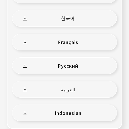
開
載
新
檔
視
案）
窗）
한국어
（另
（下
開
載
新
檔
視
案）
窗）
Français
（另
（下
開
載
新
檔
視
案）
窗）
Русский
（另
（下
開
載
新
檔
視
案）
窗）
العربية
（另
（下
開
載
新
檔
視
案）
窗）
Indonesian
（另
（下
開
載
新
檔
視
案）