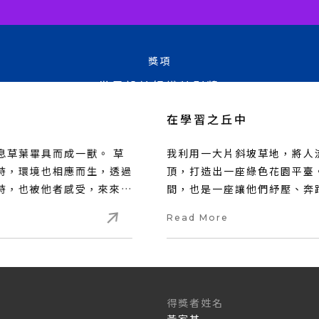
獎項
2025 年度大獎
化
獎項
世界設計組織特別獎
虛空中拂來一陣細風和四方氣息草葉畢具而成一獸。 草
化羽，葉化身，照見自我的同時，環境也相應而生，透過
風相互回應著，感受他者的同時，也被他者感受，來來回
回，直至一切成為一場律動，所有的邊界將不再清晰……
Read More
得獎者姓名
洪菀妤