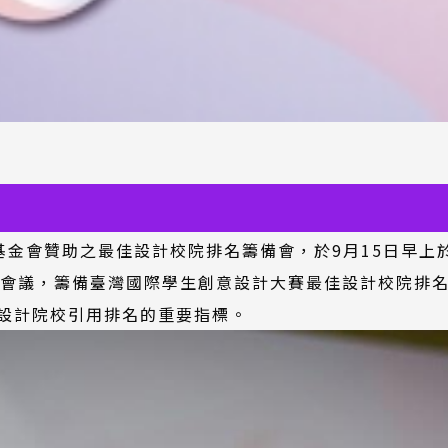
(外
基金會
贊助之最佳設計校院排名籌備會，於9月15日早上
部
席會議，籌備臺灣國際學生創意設計大賽最佳設計校院排
連
設計院校引用排名的重要指標。
結)