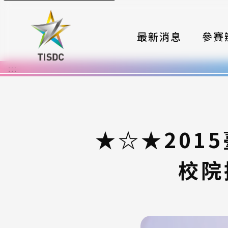
最新消息
參賽
:::
大賽組
國際夥
時程與
★☆★201
報名格
校院
評選與
簡章與
常見問