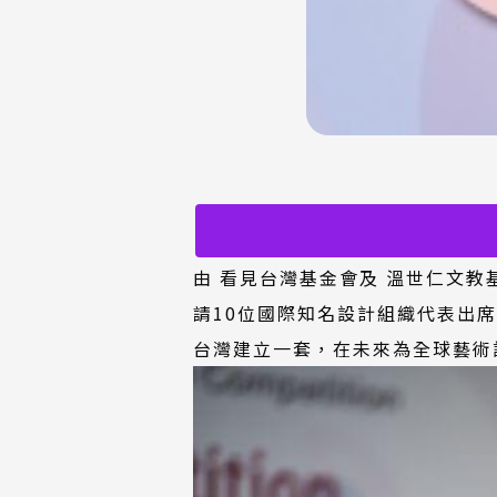
(外
(外
由
看見台灣基金會
及
溫世仁文教
部
部
請10位國際知名設計組織代表出
連
連
台灣建立一套，在未來為全球藝術
結)
結)