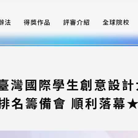
辦法
得獎作品
評審介紹
全球院校
織
伴
類別
5臺灣國際學生創意設
式
排名籌備會 順利落幕
獎項
年鑑
題