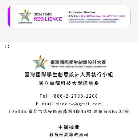
:::
臺灣國際學生創意設計大賽執行小組
國立臺灣科技大學建築系
Tel: +886-2-2730-1208
（另
E-mail:
tisdc.tw@gmail.com
開
106335 臺北市大安區基隆路4段43號 建築系RB707室
新
視
主辦機關
窗）
教育部高等教育司