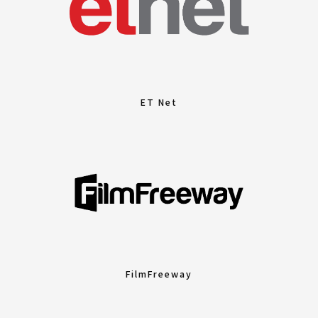
ET Net
FilmFreeway