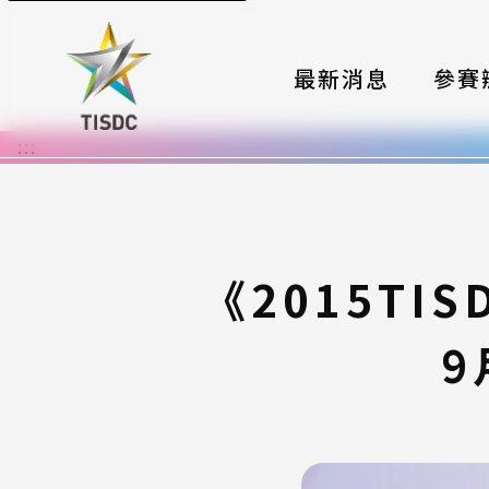
最新消息
參賽
:::
大賽組
國際夥
時程與
《2015TI
報名格
9
評選與
簡章與
常見問