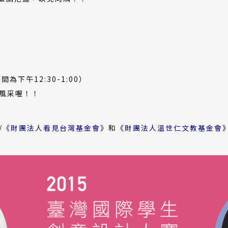
為下午12:30-1:00）
風采喔！！
(外
(
/《
財團法人看見台灣基金會
》和《
財團法人溫世仁文教基金會
部
連
結)
結