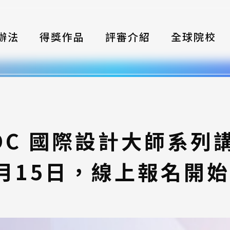
辦法
得獎作品
評審介紹
全球院校
織
伴
類別
SDC 國際設計大師系列
式
月15日，線上報名開
獎項
年鑑
題