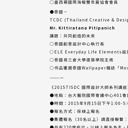
○墨西哥國際海報雙年展協會會員
●泰國－
TCDC (Thailand Creative & 
Mr. Kittiratana Pitipanich
講題：共同創造的未來
○泰國創意設計中心執行長
○ELE Everyday Life Element
○泰國易三倉大學建築學院主席
○作品獲選泰國Wallpaper雜誌「Movem
————
《2015TISDC 國際設計大師系列講
●地點：台大醫院國際會議中心401會
●時間：2015年9月15日下午1:00-5:
●報名方式：採線上報名
●集體報名（30名以上）請直接聯繫：ti
●共有220席座位，以線上報名為主