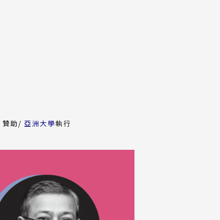
外
(外
》贊助/
亞洲大學
執行
部
部
連
連
)
結)