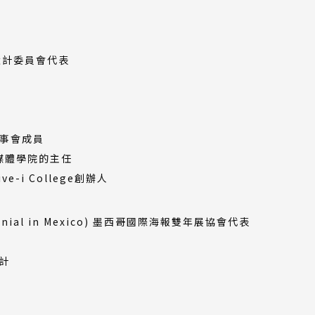
 印度設計委員會代表
ty理事會成員
和媒體學院的主任
-i College創辦人
 Biennial in Mexico) 墨西哥國際海報雙年展協會代表
計