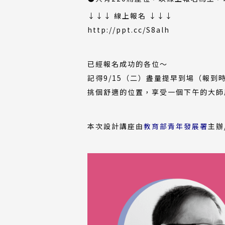
↓↓↓ 線上報名 ↓↓↓
(外
（另
http://ppt.cc/S8alh
部
開
連
新
已經報名成功的各位～
結)
視
記得9/15（二）盡量提早到場（報到時間
窗）
挑個舒適的位置，享受一個下午的大師
(外
本次設計講座由
教育部青年發展署
主辦
部
連
結)