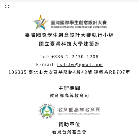
:::
臺灣國際學生創意設計大賽執行小組
國立臺灣科技大學建築系
Tel: +886-2-2730-1208
（另
E-mail:
tisdc.tw@gmail.com
開
106335 臺北市大安區基隆路4段43號 建築系RB707室
新
視
主辦機關
窗）
教育部高等教育司
贊助單位
看見台灣基金會