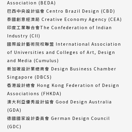
Association (BEDA)
巴西中央設計協會 Centro Brazil Design (CBD)
泰國創意經濟局 Creative Economy Agency (CEA)
印度工業聯合會The Confederation of Indian
Industry (CII)
國際設計藝術院校聯盟 International Association
of Universities and Colleges of Art, Design
and Media (Cumulus)
新加坡設計業總商會 Design Business Chamber
Singapore (DBCS)
香港設計總會 Hong Kong Federation of Design
Associations (FHKDA)
澳大利亞優秀設計協會 Good Design Australia
(GDA)
德國國家設計委員會 German Design Council
(GDC)