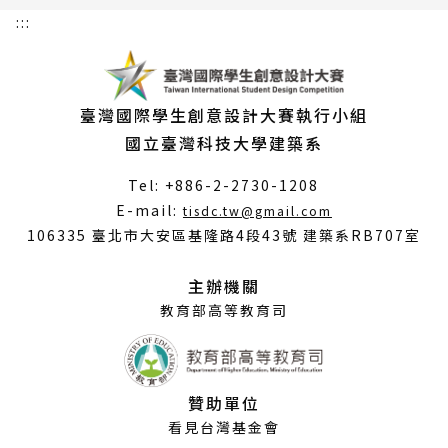
:::
臺灣國際學生創意設計大賽執行小組
國立臺灣科技大學建築系
Tel: +886-2-2730-1208
（另
E-mail:
tisdc.tw@gmail.com
開
106335 臺北市大安區基隆路4段43號 建築系RB707室
新
視
主辦機關
窗）
教育部高等教育司
贊助單位
看見台灣基金會