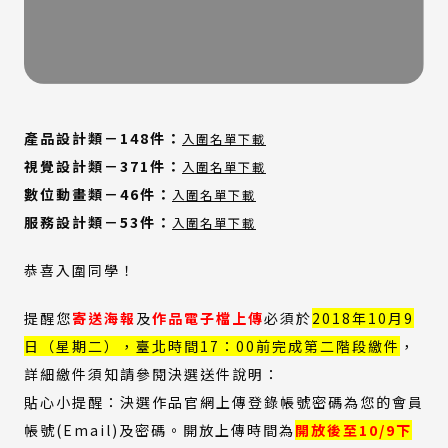
(外
（另
產品設計類－
148
件：
入圍名單下載
部
開
(外
（另
視覺設計類－
371
件：
入圍名單下載
連
新
部
開
(外
（另
數位動畫類－
46
件：
入圍名單下載
結)
視
連
新
部
開
(外
（另
服務設計類－
53
件：
窗）
入圍名單下載
結)
視
連
新
部
開
窗）
結)
視
連
新
恭喜入圍同學！
窗）
結)
視
窗）
提醒您
寄送海報
及
作品電子檔上傳
必須於
2018年10月9
日（星期二），臺北時間17：00前完成第二階段繳件
，
詳細繳件須知請參閱決選送件說明：
貼心小提醒：決選作品官網上傳登錄帳號密碼為您的會員
帳號(Email)及密碼。開放上傳時間為
開放後至10/9下