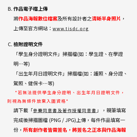
作品電子檔上傳
將
作品海報數位檔案
及所有設計者之
清晰半身照片
，
（另
上傳至官方網站：
www.tisdc.org
開
新
檢附證明文件
視
「學生身分證明文件」掃描檔(如：學生證、在學證
窗）
明…等)
「出生年月日證明文件」掃描檔(如：護照、身分證、
駕照、健保卡…等)
*若無法提供學生身分證明、出生年月日證明文件，
則視為無條件放棄入圍資格*
(外
（另
請下載「
」，親筆填寫
參賽同意書及著作授權同意書
部
開
完成後掃描圖檔 (PNG / JPG)上傳，每件作品填寫一
連
新
份，
所有創作者皆需簽名，將簽名之正本與作品海報
結)
視