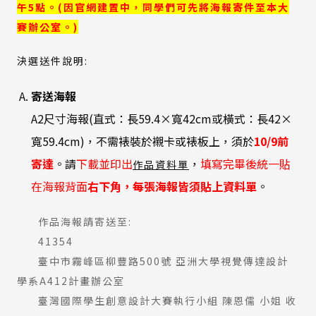
午5點。(因官網建置中，同學們可先將海報寄件至本大
賽辦公室。)
決選送件說明:
寄送海報
A2尺寸海報(直式：長59.4×寬42cm或橫式：長42×
寬59.4cm)，不需裱裝於襯卡或裱板上，須於
10/9
前
(外
（另
寄達
。請
下載並印出
，
填寫完畢後統一貼
作品資料單
部
開
在海報背面
右下角，每張海報皆須貼上資料單
。
連
新
結)
視
作品海報請寄送至:
窗）
41354
臺中市霧峰區柳豐路500號 亞洲大學視覺傳達設計
學系A412計畫辦公室
臺灣國際學生創意設計大賽執行小組 陳恩儒 小姐 收