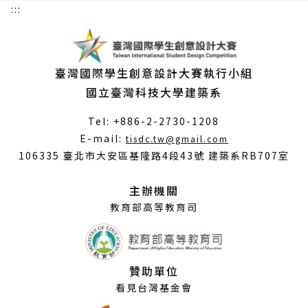
:::
臺灣國際學生創意設計大賽執行小組
國立臺灣科技大學建築系
Tel: +886-2-2730-1208
（另
E-mail:
tisdc.tw@gmail.com
開
106335 臺北市大安區基隆路4段43號 建築系RB707室
新
視
主辦機關
窗）
教育部高等教育司
贊助單位
看見台灣基金會