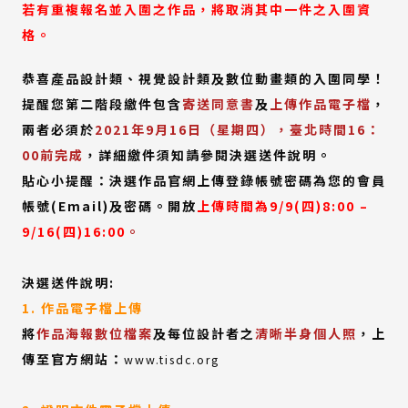
若有重複報名並入圍之作品，將取消其中一件之入圍資
連
連
格。
結)
結)
恭喜產品設計類、視覺設計類及數位動畫類的入圍同學！
提醒您第二階段繳件包含
寄送同意書
及
上傳作品電子檔
，
兩者必須於
2021年9月16日（星期四），臺北時間16：
00前完成
，詳細繳件須知請參閱決選送件說明。
貼心小提醒：決選作品官網上傳登錄帳號密碼為您的會員
帳號(Email)及密碼。開放
上傳時間為9/9(四)8:00 –
9/16(四)16:00
。
決選送件說明:
1. 作品電子檔上傳
將
作品海報數位檔案
及每位設計者之
清晰半身個人照
，上
傳至官方網站：
www.tisdc.org