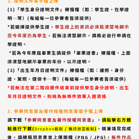
2. 證明文件電子檔上傳
(1)「學生身分證明文件」掃描檔（如：學生證、在學證
明…等）(每組每一位參賽者皆須提供)
*若選擇提供學生證，
學生證上的資訊必須能清楚地顯示
您今年度仍為學生
，若無法清楚顯示，請務必自行申請在
學證明。
*若為今年應屆畢業生請提供「畢業證書」掃描檔，上面
須清楚地顯示畢業的年份，以示證明。
(2)「出生年月日證明文件」掃描檔（如：護照、身分
證、駕照、健保卡…等）(每組每一位參賽者皆須提供)
*若無法在第二階段繳件結束前提供學生身分證明、出生
年月日證明文件，則視為無條件放棄入圍資格
3. 參賽同意書及著作授權同意書電子檔上傳
請下載「
參賽同意書及著作授權同意書
」，
請點擊右方載
(外
(外
點進行下載(
/
)
，親筆填寫完成
Dropbox載點
騰訊微雲載點
部
部
後，請掃描同意書並上傳圖檔 (PNG / JPG)，
每件作品