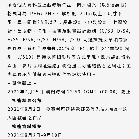
部
開
填妥個人資料並上載參賽作品：圖片檔案（以5張為限）
連
新
格式可為JPEG/ PNG、 解析度72 dpi以上、尺寸不
結)
視
限，單一圖檔2MB以內；產品設計、包裝設計、字體設
窗）
計、出版物、海報、插畫及動畫設計類別（C/S3, D/S4,
E/S5, F/S6, G/S7, H/S8, I/S9）可選擇提交單項或系
列作品，系列作品每組以5份為上限；線上及介面設計類
別（J/S10）建議以剪輯影片等方式呈現，影片請於報名
頁面「影片或網址連結」欄位提供可連結觀看之網址；主
辦單位承諾僅將影片連結作為評選使用。
– 徵件截止 –
2021年7月15日 澳門時間 23:59（GMT +08:00）截止
– 初審結果公布 –
(外
2021年8月2日，參賽者可透過電郵及登入
查詢
個人帳號
部
入圍複審之作品
連
– 複審資料補充 –
結)
2021年8月2日-9月10日