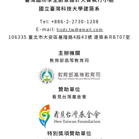
國立臺灣科技大學建築系
Tel: +886-2-2730-1208
（另
E-mail:
tisdc.tw@gmail.com
開
106335 臺北市大安區基隆路4段43號 建築系RB707室
新
視
主辦機關
窗）
教育部高等教育司
贊助單位
看見台灣基金會
特別獎項贊助單位