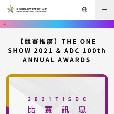
English
:::
【競賽推廣】THE ONE
SHOW 2021 & ADC 100th
ANNUAL AWARDS