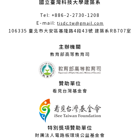
國立臺灣科技大學建築系
Tel: +886-2-2730-1208
（另
E-mail:
tisdc.tw@gmail.com
開
106335 臺北市大安區基隆路4段43號 建築系RB707室
新
視
主辦機關
窗）
教育部高等教育司
贊助單位
看見台灣基金會
特別獎項贊助單位
財團法人電路板環境公益基金會