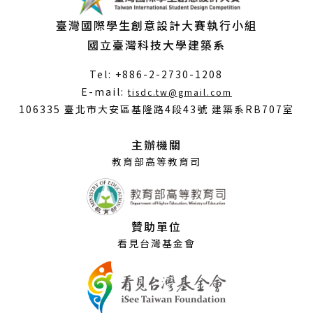
臺灣國際學生創意設計大賽執行小組
國立臺灣科技大學建築系
Tel: +886-2-2730-1208
（另
E-mail:
tisdc.tw@gmail.com
開
106335 臺北市大安區基隆路4段43號 建築系RB707室
新
視
主辦機關
窗）
教育部高等教育司
贊助單位
看見台灣基金會