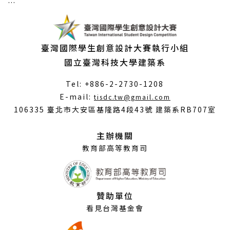
:::
臺灣國際學生創意設計大賽執行小組
國立臺灣科技大學建築系
Tel: +886-2-2730-1208
（另
E-mail:
tisdc.tw@gmail.com
開
106335 臺北市大安區基隆路4段43號 建築系RB707室
新
視
主辦機關
窗）
教育部高等教育司
贊助單位
看見台灣基金會