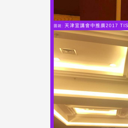
天津
宣講會中推廣2017 
圖說: