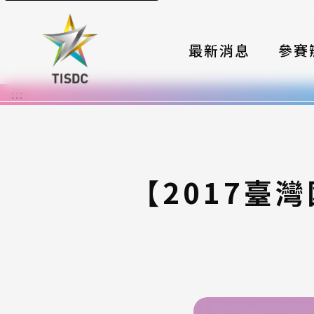
最新消息
參賽
:::
大賽組
國際夥
時程與
【2017臺
報名格
評選與
簡章與
常見問