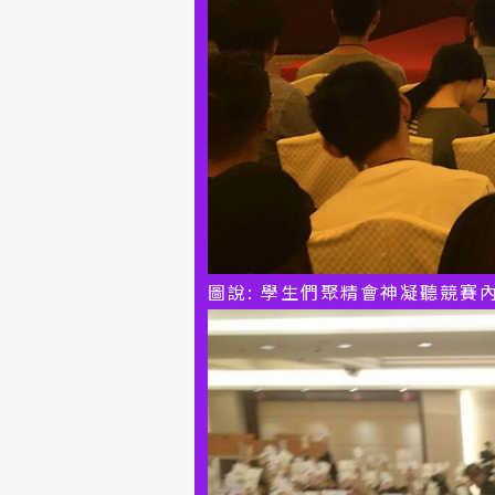
圖說: 學生們聚精會神凝聽競賽