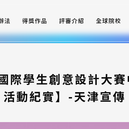
辦法
得獎作品
評審介紹
全球院校
織
伴
類別
灣國際學生創意設計大
式
活動紀實】-天津宣傳
獎項
年鑑
題