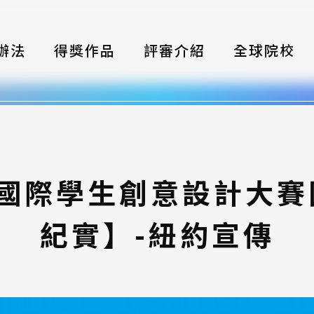
辦法
得獎作品
評審介紹
全球院校
織
伴
類別
灣國際學生創意設計大
式
紀實】-紐約宣傳
獎項
年鑑
題