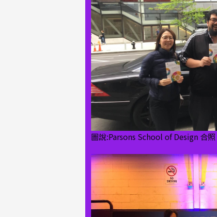
圖說:Parsons School of Design 合照