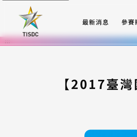
最新消息
參賽
:::
大賽組
國際夥
時程與
【2017臺
報名格
評選與
簡章與
常見問