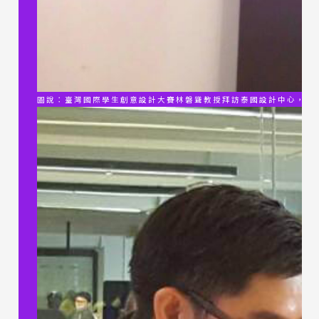
圖說：臺灣國際學生創意設計大賽林磐聳教授拜訪泰國設計中心，並頒發感謝狀