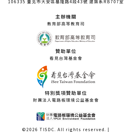
開
106335 臺北市大安區基隆路4段43號 建築系RB707室
新
視
主辦機關
窗）
教育部高等教育司
贊助單位
看見台灣基金會
特別獎項贊助單位
財團法人電路板環境公益基金會
©2026 TISDC. All rights reserved. |