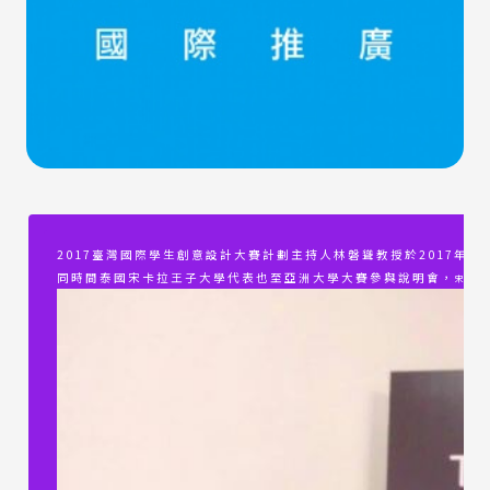
2017臺灣國際學生創意設計大賽計劃主持人林磐聳教授於2017年1月19日
同時間泰國宋卡拉王子大學代表也至亞洲大學大賽參與說明會，
宋卡拉