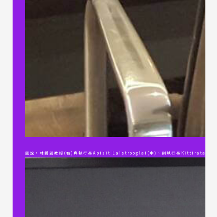
圖說：林磐聳教授(右)與
執行長Apisit Laistrooglai(中)
、
副執行長
Kittiratan