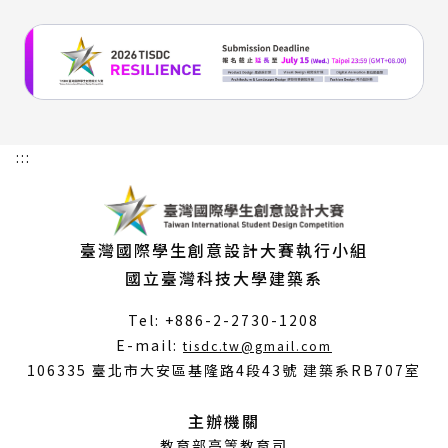
:::
臺灣國際學生創意設計大賽執行小組
國立臺灣科技大學建築系
Tel: +886-2-2730-1208
（另
E-mail:
tisdc.tw@gmail.com
開
106335 臺北市大安區基隆路4段43號 建築系RB707室
新
視
主辦機關
窗）
教育部高等教育司