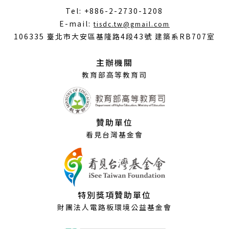
Tel: +886-2-2730-1208
（另
E-mail:
tisdc.tw@gmail.com
開
106335 臺北市大安區基隆路4段43號 建築系RB707室
新
視
主辦機關
窗）
教育部高等教育司
贊助單位
看見台灣基金會
特別獎項贊助單位
財團法人電路板環境公益基金會