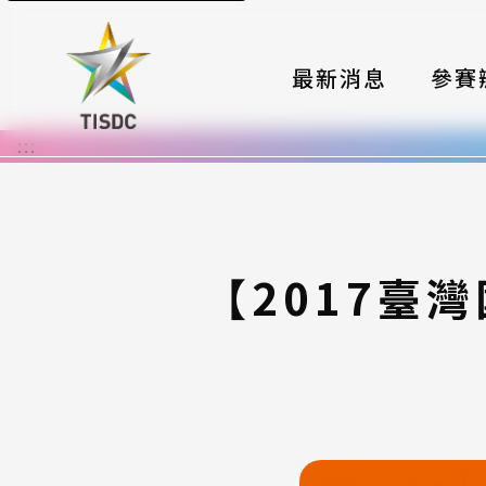
最新消息
參賽
:::
大賽組
國際夥
時程與
【2017臺
報名格
評選與
簡章與
常見問