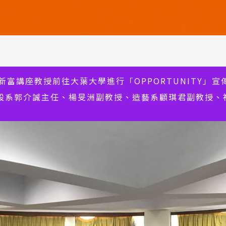
新富講座教授前往大葉大學進行「OPPORTUNITY」
設系郭介誠主任、楊旻洲副教授、造藝系顧琪君副教授、