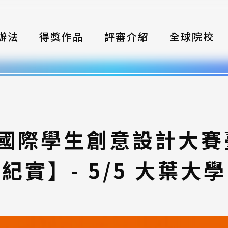
辦法
得獎作品
評審介紹
全球院校
織
伴
類別
灣國際學生創意設計大
式
紀實】- 5/5 大葉大學
獎項
年鑑
題