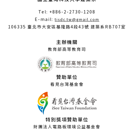
Tel: +886-2-2730-1208
（另
E-mail:
tisdc.tw@gmail.com
開
106335 臺北市大安區基隆路4段43號 建築系RB707室
新
視
主辦機關
窗）
教育部高等教育司
贊助單位
看見台灣基金會
特別獎項贊助單位
財團法人電路板環境公益基金會