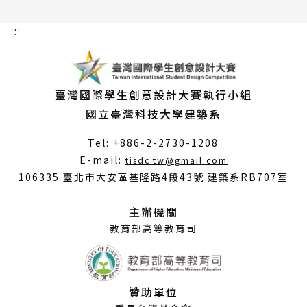
:::
臺灣國際學生創意設計大賽執行小組
國立臺灣科技大學建築系
Tel: +886-2-2730-1208
（另
E-mail:
tisdc.tw@gmail.com
開
106335 臺北市大安區基隆路4段43號 建築系RB707室
新
視
主辦機關
窗）
教育部高等教育司
贊助單位