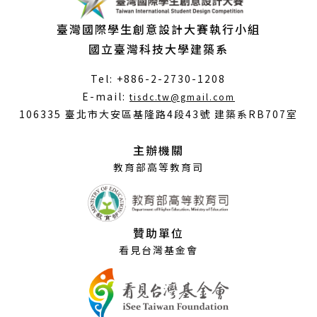
臺灣國際學生創意設計大賽執行小組
國立臺灣科技大學建築系
Tel: +886-2-2730-1208
（另
E-mail:
tisdc.tw@gmail.com
開
106335 臺北市大安區基隆路4段43號 建築系RB707室
新
視
主辦機關
窗）
教育部高等教育司
贊助單位
看見台灣基金會