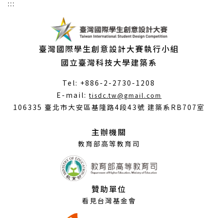
:::
臺灣國際學生創意設計大賽執行小組
國立臺灣科技大學建築系
Tel: +886-2-2730-1208
（另
E-mail:
tisdc.tw@gmail.com
開
106335 臺北市大安區基隆路4段43號 建築系RB707室
新
視
主辦機關
窗）
教育部高等教育司
贊助單位
看見台灣基金會