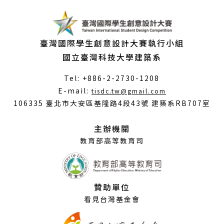
臺灣國際學生創意設計大賽執行小組
國立臺灣科技大學建築系
Tel: +886-2-2730-1208
（另
E-mail:
tisdc.tw@gmail.com
開
106335 臺北市大安區基隆路4段43號 建築系RB707室
新
視
主辦機關
窗）
教育部高等教育司
贊助單位
看見台灣基金會