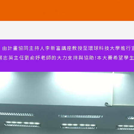
三）由計畫協同主持人李新富講座教授至環球科技大學進行
蔡志英主任劉俞妤老師的大力支持與協助!本大賽希望學