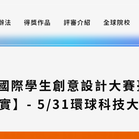
辦法
得獎作品
評審介紹
全球院校
織
伴
類別
灣國際學生創意設計大
式
實】- 5/31環球科技
獎項
年鑑
題