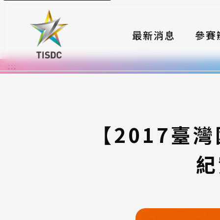
最新消息
參賽
:::
大賽組
國際夥
時程與
【2017臺
報名格
紀
評選與
簡章與
常見問