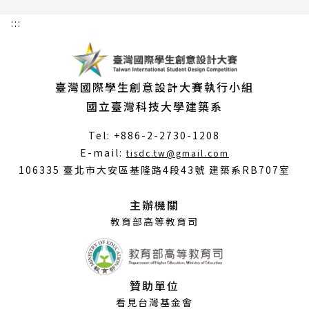
:::
臺灣國際學生創意設計大賽執行小組
國立臺灣科技大學建築系
Tel: +886-2-2730-1208
（另
E-mail:
tisdc.tw@gmail.com
開
106335 臺北市大安區基隆路4段43號 建築系RB707室
新
視
主辦機關
窗）
教育部高等教育司
贊助單位
看見台灣基金會