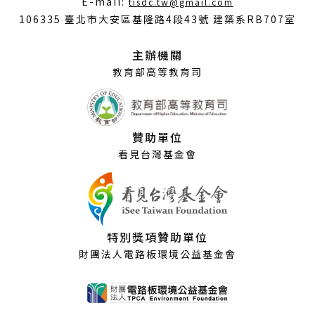
E-mail:
tisdc.tw@gmail.com
開
106335 臺北市大安區基隆路4段43號 建築系RB707室
新
視
主辦機關
窗）
教育部高等教育司
贊助單位
看見台灣基金會
特別獎項贊助單位
財團法人電路板環境公益基金會