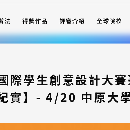
辦法
得獎作品
評審介紹
全球院校
織
伴
類別
灣國際學生創意設計大
式
紀實】- 4/20 中原大
獎項
年鑑
題