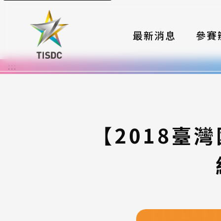
最新消息
參賽
:::
大賽組
國際夥
時程與
【2018臺
報名格
評選與
簡章與
常見問