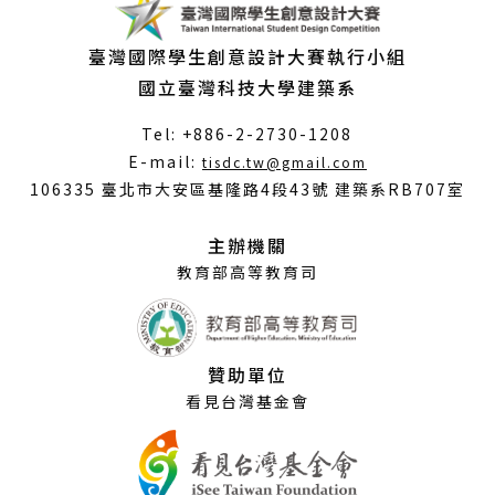
臺灣國際學生創意設計大賽執行小組
國立臺灣科技大學建築系
Tel: +886-2-2730-1208
（另
E-mail:
tisdc.tw@gmail.com
開
106335 臺北市大安區基隆路4段43號 建築系RB707室
新
視
主辦機關
窗）
教育部高等教育司
贊助單位
看見台灣基金會