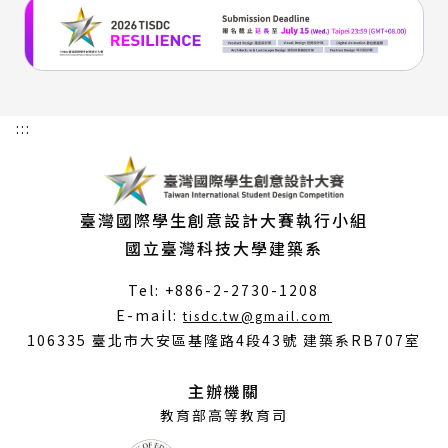
:::
臺灣國際學生創意設計大賽執行小組
國立臺灣科技大學建築系
Tel: +886-2-2730-1208
（另
E-mail:
tisdc.tw@gmail.com
開
106335 臺北市大安區基隆路4段43號 建築系RB707室
新
視
主辦機關
窗）
教育部高等教育司