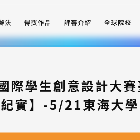
辦法
得獎作品
評審介紹
全球院校
織
伴
類別
灣國際學生創意設計大
式
紀實】-5/21東海大學
獎項
年鑑
題