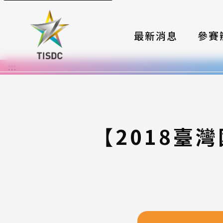
最新消息
參賽
:::
大賽組
國際夥
時程與
【2018臺
報名格
評選與
簡章與
常見問