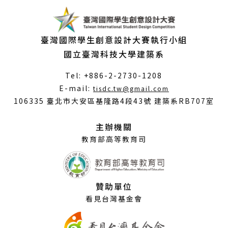
臺灣國際學生創意設計大賽執行小組
國立臺灣科技大學建築系
Tel: +886-2-2730-1208
（另
E-mail:
tisdc.tw@gmail.com
開
106335 臺北市大安區基隆路4段43號 建築系RB707室
新
視
主辦機關
窗）
教育部高等教育司
贊助單位
看見台灣基金會