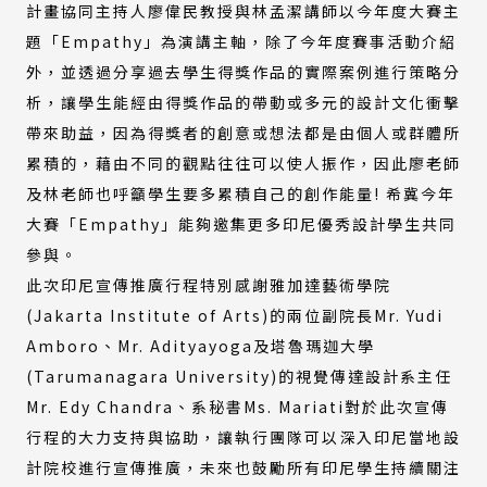
計畫協同主持人廖偉民教授與林孟潔講師以今年度大賽主
題「Empathy」為演講主軸，除了今年度賽事活動介紹
外，並透過分享過去學生得獎作品的實際案例進行策略分
析，讓學生能經由得獎作品的帶動或多元的設計文化衝擊
帶來助益，因為得獎者的創意或想法都是由個人或群體所
累積的，藉由不同的觀點往往可以使人振作，因此廖老師
及林老師也呼籲學生要多累積自己的創作能量! 希冀今年
大賽「Empathy」能夠邀集更多印尼優秀設計學生共同
參與。
此次印尼宣傳推廣行程特別感謝雅加達藝術學院
(Jakarta Institute of Arts)的兩位副院長Mr. Yudi
Amboro、Mr. Adityayoga及塔魯瑪迦大學
(Tarumanagara University)的視覺傳達設計系主任
Mr. Edy Chandra、系秘書Ms. Mariati對於此次宣傳
行程的大力支持與協助，讓執行團隊可以深入印尼當地設
計院校進行宣傳推廣，未來也鼓勵所有印尼學生持續關注