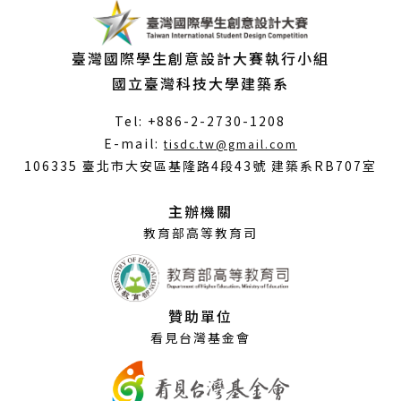
臺灣國際學生創意設計大賽執行小組
國立臺灣科技大學建築系
Tel: +886-2-2730-1208
（另
E-mail:
tisdc.tw@gmail.com
開
106335 臺北市大安區基隆路4段43號 建築系RB707室
新
視
主辦機關
窗）
教育部高等教育司
贊助單位
看見台灣基金會