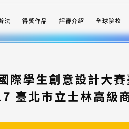
辦法
得獎作品
評審介紹
全球院校
織
伴
類別
灣國際學生創意設計大
式
/17 臺北市立士林高
獎項
年鑑
題