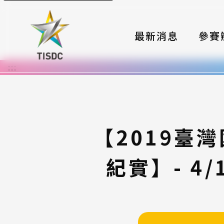
最新消息
參賽
:::
大賽組
國際夥
時程與
【2019臺
報名格
紀實】- 4
評選與
簡章與
常見問