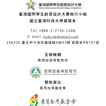
臺灣國際學生創意設計大賽執行小組
國立臺灣科技大學建築系
Tel: +886-2-2730-1208
（另
E-mail:
tisdc.tw@gmail.com
開
106335 臺北市大安區基隆路4段43號 建築系RB707室
新
視
主辦機關
窗）
教育部高等教育司
贊助單位
看見台灣基金會