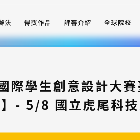
辦法
得獎作品
評審介紹
全球院校
織
伴
類別
灣國際學生創意設計大
式
】- 5/8 國立虎尾科
獎項
年鑑
題