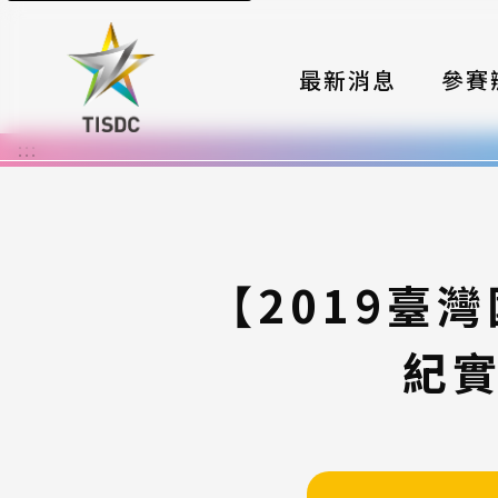
最新消息
參賽
:::
大賽組
國際夥
時程與
【2019臺
報名格
紀實
評選與
簡章與
常見問