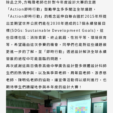
除此之外,方曉瑋老師也針對今年度設計大賽的主題
「Action即時行動」鼓勵學生多多關注全球議題，
「Action即時行動」的概念延伸自聯合國於2015年所提
出並期望世界公民們能在2030年達成的17個永續發展目
標(SDGs: Sustainable Development Goals)，這
些目標包括：消除貧窮、終止飢餓、性別平等、環境保育
等，希望藉由這次參賽的機會，同學們也能對這些議題做
更進一步的了解，並「即時行動」透過設計解決全球永續
發展的過程中可能面臨的問題。
再次感謝這兩日僑泰高級中學廣告設計暨多媒體設計科師
生們的熱情參與，以及吳季霖老師、周敬庭老師、游彥慈
老師、陳明佑老師的協助，讓宣傳活動得以順利進行，也
期待學生們踴躍地參與本年度的設計大賽！