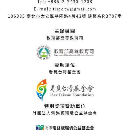
Tel: +886-2-2730-1208
（另
E-mail:
tisdc.tw@gmail.com
開
106335 臺北市大安區基隆路4段43號 建築系RB707室
新
視
主辦機關
窗）
教育部高等教育司
贊助單位
看見台灣基金會
特別獎項贊助單位
財團法人電路板環境公益基金會