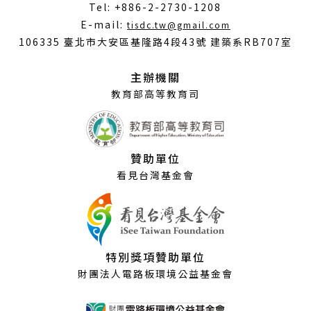
Tel: +886-2-2730-1208
（另
E-mail:
tisdc.tw@gmail.com
開
106335 臺北市大安區基隆路4段43號 建築系RB707室
新
視
主辦機關
窗）
教育部高等教育司
贊助單位
看見台灣基金會
特別獎項贊助單位
財團法人電路板環境公益基金會