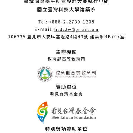
臺灣國際學生創意設計大賽執行小組
國立臺灣科技大學建築系
Tel: +886-2-2730-1208
（另
E-mail:
tisdc.tw@gmail.com
開
106335 臺北市大安區基隆路4段43號 建築系RB707室
新
視
主辦機關
窗）
教育部高等教育司
贊助單位
看見台灣基金會
特別獎項贊助單位