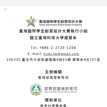
:::
臺灣國際學生創意設計大賽執行小組
國立臺灣科技大學建築系
Tel: +886-2-2730-1208
（另
E-mail:
tisdc.tw@gmail.com
開
106335 臺北市大安區基隆路4段43號 建築系RB707室
新
視
主辦機關
窗）
教育部高等教育司
贊助單位
看見台灣基金會