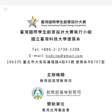
:::
臺灣國際學生創意設計大賽執行小組
國立臺灣科技大學建築系
Tel: +886-2-2730-1208
（另
E-mail:
tisdc.tw@gmail.com
開
106335 臺北市大安區基隆路4段43號 建築系RB707室
新
視
主辦機關
窗）
教育部高等教育司
贊助單位
看見台灣基金會