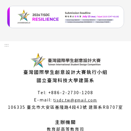
:::
臺灣國際學生創意設計大賽執行小組
國立臺灣科技大學建築系
Tel: +886-2-2730-1208
（另
E-mail:
tisdc.tw@gmail.com
開
106335 臺北市大安區基隆路4段43號 建築系RB707室
新
視
主辦機關
窗）
教育部高等教育司