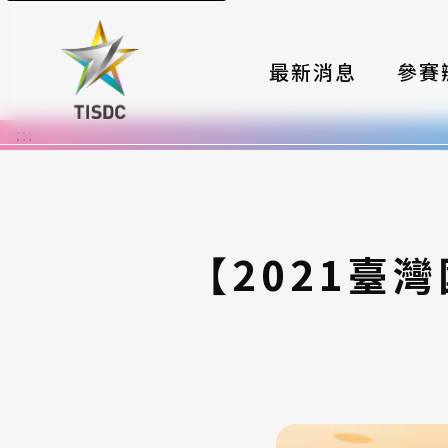
最新消息
參賽
:::
大賽組
國際夥
時程與
【2021臺
報名格
評選與
簡章與
常見問