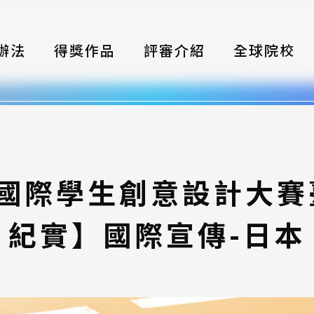
辦法
得獎作品
評審介紹
全球院校
織
伴
類別
灣國際學生創意設計大
式
紀實】國際宣傳-日本
獎項
年鑑
題