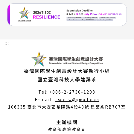
:::
臺灣國際學生創意設計大賽執行小組
國立臺灣科技大學建築系
Tel: +886-2-2730-1208
（另
E-mail:
tisdc.tw@gmail.com
開
106335 臺北市大安區基隆路4段43號 建築系RB707室
新
視
主辦機關
窗）
教育部高等教育司