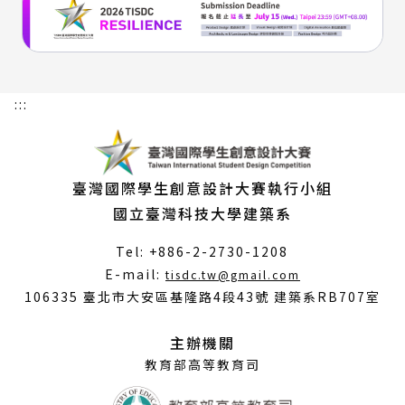
:::
臺灣國際學生創意設計大賽執行小組
國立臺灣科技大學建築系
Tel: +886-2-2730-1208
（另
E-mail:
tisdc.tw@gmail.com
開
106335 臺北市大安區基隆路4段43號 建築系RB707室
新
視
主辦機關
窗）
教育部高等教育司