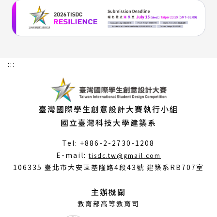
:::
臺灣國際學生創意設計大賽執行小組
國立臺灣科技大學建築系
Tel: +886-2-2730-1208
（另
E-mail:
tisdc.tw@gmail.com
開
106335 臺北市大安區基隆路4段43號 建築系RB707室
新
視
主辦機關
窗）
教育部高等教育司