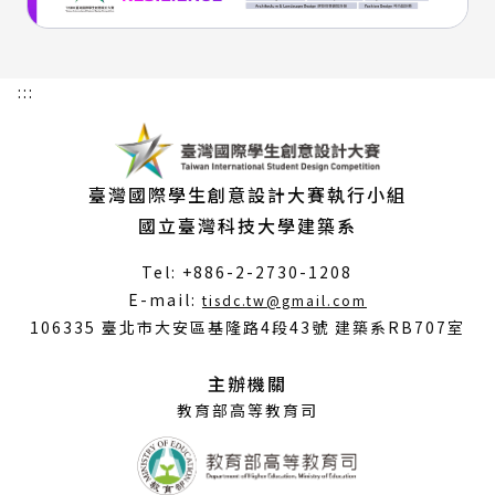
:::
臺灣國際學生創意設計大賽執行小組
國立臺灣科技大學建築系
Tel: +886-2-2730-1208
（另
E-mail:
tisdc.tw@gmail.com
開
106335 臺北市大安區基隆路4段43號 建築系RB707室
新
視
主辦機關
窗）
教育部高等教育司