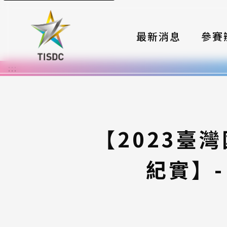
最新消息
參賽
:::
大賽組
國際夥
時程與
【2023臺
報名格
紀實】- 
評選與
簡章與
常見問