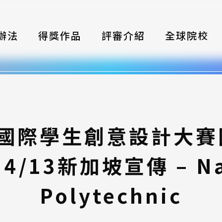
辦法
得獎作品
評審介紹
全球院校
織
伴
類別
灣國際學生創意設計大
式
4/13新加坡宣傳 – N
獎項
年鑑
Polytechnic
題