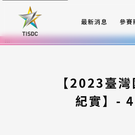
最新消息
參賽
:::
大賽組
國際夥
時程與
【2023臺
報名格
紀實】- 4
評選與
簡章與
常見問