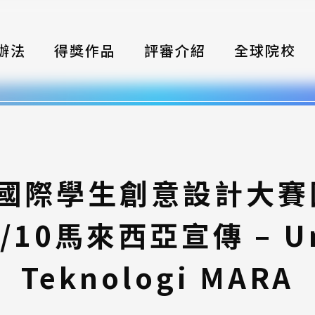
辦法
得獎作品
評審介紹
全球院校
織
伴
類別
灣國際學生創意設計大
式
/10馬來西亞宣傳 – Uni
獎項
年鑑
Teknologi MARA
題