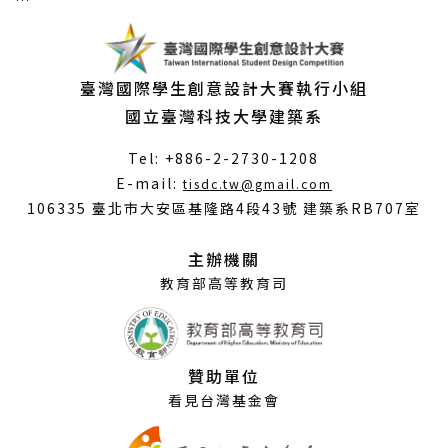
臺灣國際學生創意設計大賽執行小組
國立臺灣科技大學建築系
Tel: +886-2-2730-1208
（另
E-mail:
tisdc.tw@gmail.com
開
106335 臺北市大安區基隆路4段43號 建築系RB707室
新
視
主辦機關
窗）
教育部高等教育司
贊助單位
看見台灣基金會